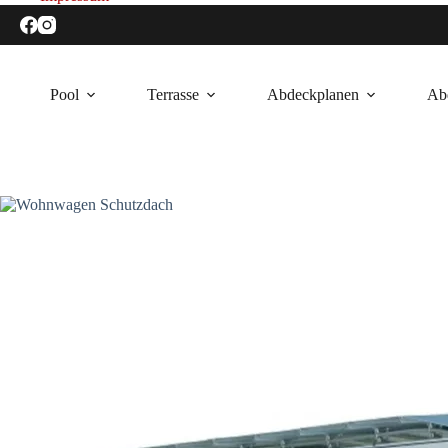
Zum
Inhalt
springen
Pool
Terrasse
Abdeckplanen
Ab