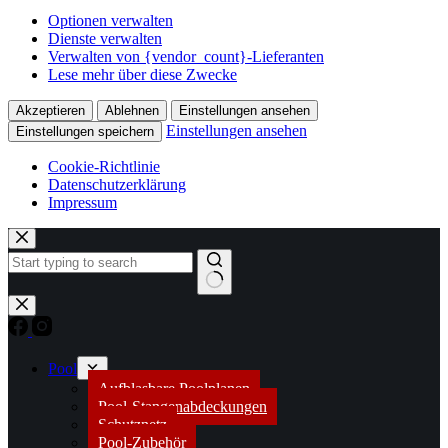
Optionen verwalten
Dienste verwalten
Verwalten von {vendor_count}-Lieferanten
Lese mehr über diese Zwecke
Akzeptieren
Ablehnen
Einstellungen ansehen
Einstellungen ansehen
Einstellungen speichern
Cookie-Richtlinie
Datenschutzerklärung
Impressum
Zum
Inhalt
springen
Keine
Ergebnisse
Pool
Aufblasbare Poolplanen
Pool-Stangenabdeckungen
Schutznetz
Pool-Zubehör