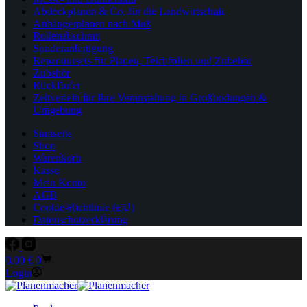
Abdeckplanen & Co. für die Landwirtschaft
Anhängerplanen nach Maß
Rollenabschnitt
Sonderanfertigung
Reparatursets für Planen, Teichfolien und Zubehör
Zubehör
Rückläufer
Zeltverleih für Ihre Veranstaltung in Großbodungen &
Umgebung
Startseite
Shop
Warenkorb
Kasse
Mein Konto
AGB
Cookie-Richtlinie (EU)
Datenschutzerklärung
Warenkorb
0,00
€
0
Login