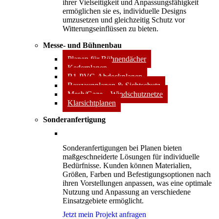
ihrer Vielseitigkeit und Anpassungsfähigkeit
ermöglichen sie es, individuelle Designs
umzusetzen und gleichzeitig Schutz vor
Witterungseinflüssen zu bieten.
Messe- und Bühnenbau
Planen für Bühnendächer
Kederplanen
B1-PVC-Abdeckplanen
Bauzaunplanen & Sichtschutz
Mesh/Gaze – Windschutznetze
Klarsichtplanen
Sonderanfertigung
Sonderanfertigungen bei Planen bieten
maßgeschneiderte Lösungen für individuelle
Bedürfnisse. Kunden können Materialien,
Größen, Farben und Befestigungsoptionen nach
ihren Vorstellungen anpassen, was eine optimale
Nutzung und Anpassung an verschiedene
Einsatzgebiete ermöglicht.
Jetzt mein Projekt anfragen