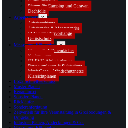
Pavillondächer
Planen für Camping und Caravan
Dachfolie
Arbeitsschutz
Arbeitsschirme
Arbeitszelte & Montagezelte
PVC Lamellenvorhänge
Gerüstschutz
Messe- und Bühnenbau
Planen für Bühnendächer
Kederplanen
B1-PVC-Abdeckplanen
Bauzaunplanen & Sichtschutz
Mesh/Gaze – Windschutznetze
Klarsichtplanen
Loxx Schnellverschuss
Muster Planen
Reparaturset
Sonstige Planen
Rückläufer
Sonderanfertigung
Zeltverleih für Ihre Veranstaltung in Großbodungen &
Umgebung
Industrie: Planen, Abdeckungen & Co.
Messe- und Bühnenbau