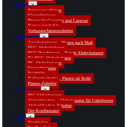
Terrasse
Terrassenvorhänge
Klarsichtplanen
Planen für Camping und Caravan
Terrassenzubehör
Vorhangschienenzubehör
Abdeckplanen
Angebotsplanen – Planen nach Maß
PVC-Abdeckplanen
PVC-Rundplanen – Runde Abdeckplanen
B1-PVC-Abdeckplanen
PE- Abdeckplanen
Klarsichtplanen
Dachfolie
Rollenabschnitte – Planen als Rolle
Planen-Zubehör
Abdeckhauben
IBC Abdeckungen
Abdeckhauben – Abdeckungen für Gitterboxen
Abdeckhauben-Zubehör
Der Konfigurator
Garten
Teichfolien