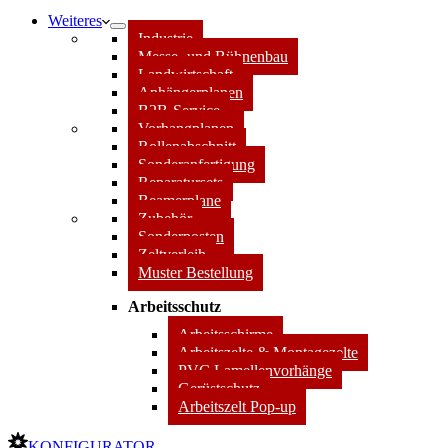
Weiteres
Industrie
Messe- und Bühnenbau
Landwirtschaft
Anhängerplanen
B2B-Service
Vorhangplanen
Rollenabschnitt
Sonderanfertigung
Reparatursets
Beamerplane
Zubehör
Sonderposten
Zeltverleih
Muster Bestellung
Arbeitsschutz
Arbeitsschirme
Arbeitszelte & Montagezelte
PVC Lamellenvorhänge
Gerüstschutz
Arbeitszelt Pop-up
KONFIGURATOR