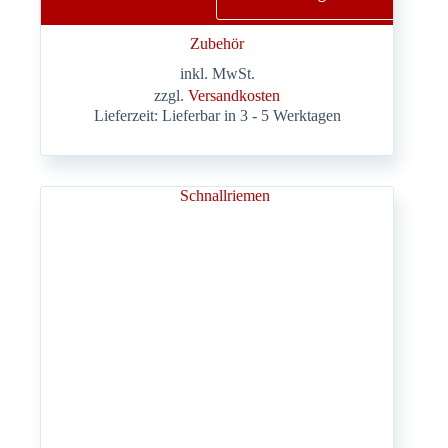
weist
mehrere
Zubehör
Varianten
auf.
inkl. MwSt.
Die
zzgl.
Versandkosten
Optionen
Lieferzeit:
Lieferbar in 3 - 5 Werktagen
können
auf
der
Produktseite
gewählt
werden