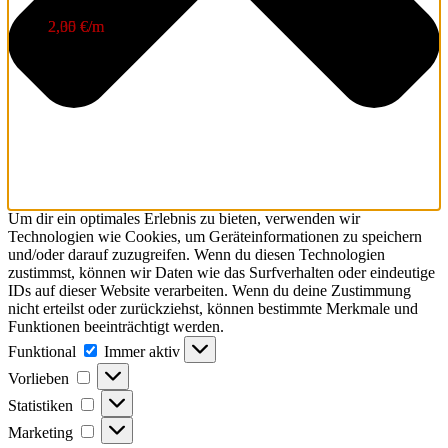
2,05
2,30
€
€
/
/
m
m
Um dir ein optimales Erlebnis zu bieten, verwenden wir
Technologien wie Cookies, um Geräteinformationen zu speichern
und/oder darauf zuzugreifen. Wenn du diesen Technologien
zustimmst, können wir Daten wie das Surfverhalten oder eindeutige
IDs auf dieser Website verarbeiten. Wenn du deine Zustimmung
nicht erteilst oder zurückziehst, können bestimmte Merkmale und
Funktionen beeinträchtigt werden.
Funktional
Funktional
Immer aktiv
Vorlieben
Vorlieben
Statistiken
Statistiken
Marketing
Marketing