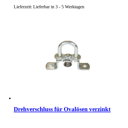
Optionen
Lieferzeit:
Lieferbar in 3 - 5 Werktagen
können
auf
der
Produktseite
gewählt
werden
Drehverschluss für Ovalösen verzinkt