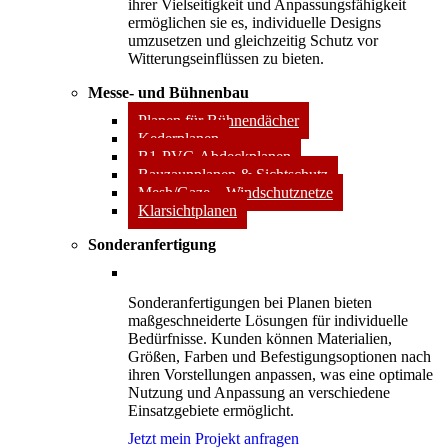
ihrer Vielseitigkeit und Anpassungsfähigkeit
ermöglichen sie es, individuelle Designs
umzusetzen und gleichzeitig Schutz vor
Witterungseinflüssen zu bieten.
Messe- und Bühnenbau
Planen für Bühnendächer
Kederplanen
B1-PVC-Abdeckplanen
Bauzaunplanen & Sichtschutz
Mesh/Gaze – Windschutznetze
Klarsichtplanen
Sonderanfertigung
Sonderanfertigungen bei Planen bieten
maßgeschneiderte Lösungen für individuelle
Bedürfnisse. Kunden können Materialien,
Größen, Farben und Befestigungsoptionen nach
ihren Vorstellungen anpassen, was eine optimale
Nutzung und Anpassung an verschiedene
Einsatzgebiete ermöglicht.
Jetzt mein Projekt anfragen