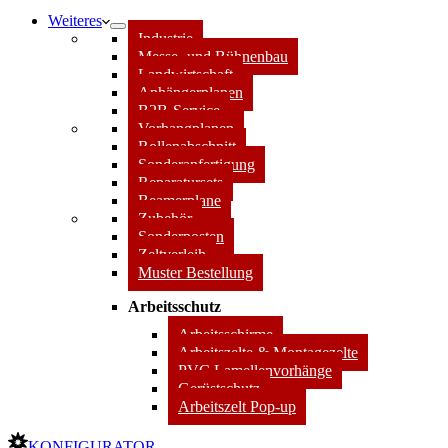
Weiteres
Industrie
Messe- und Bühnenbau
Landwirtschaft
Anhängerplanen
B2B-Service
Vorhangplanen
Rollenabschnitt
Sonderanfertigung
Reparatursets
Beamerplane
Zubehör
Sonderposten
Zeltverleih
Muster Bestellung
Arbeitsschutz
Arbeitsschirme
Arbeitszelte & Montagezelte
PVC Lamellenvorhänge
Gerüstschutz
Arbeitszelt Pop-up
KONFIGURATOR