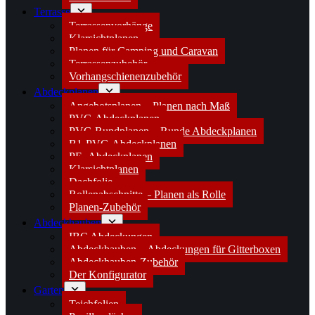
Terrasse
Terrassenvorhänge
Klarsichtplanen
Planen für Camping und Caravan
Terrassenzubehör
Vorhangschienenzubehör
Abdeckplanen
Angebotsplanen – Planen nach Maß
PVC-Abdeckplanen
PVC-Rundplanen – Runde Abdeckplanen
B1-PVC-Abdeckplanen
PE- Abdeckplanen
Klarsichtplanen
Dachfolie
Rollenabschnitte – Planen als Rolle
Planen-Zubehör
Abdeckhauben
IBC Abdeckungen
Abdeckhauben – Abdeckungen für Gitterboxen
Abdeckhauben-Zubehör
Der Konfigurator
Garten
Teichfolien