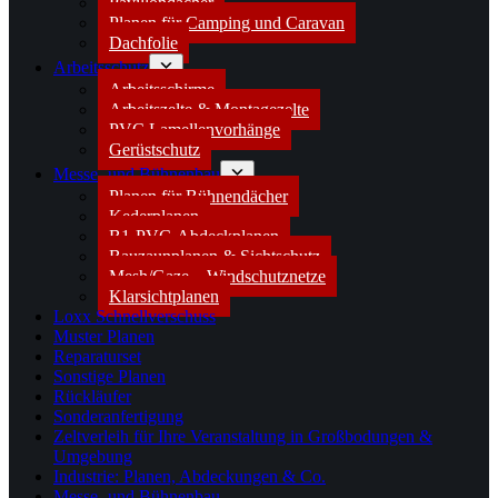
Pavillondächer
Planen für Camping und Caravan
Dachfolie
Arbeitsschutz
Arbeitsschirme
Arbeitszelte & Montagezelte
PVC Lamellenvorhänge
Gerüstschutz
Messe- und Bühnenbau
Planen für Bühnendächer
Kederplanen
B1-PVC-Abdeckplanen
Bauzaunplanen & Sichtschutz
Mesh/Gaze – Windschutznetze
Klarsichtplanen
Loxx Schnellverschuss
Muster Planen
Reparaturset
Sonstige Planen
Rückläufer
Sonderanfertigung
Zeltverleih für Ihre Veranstaltung in Großbodungen &
Umgebung
Industrie: Planen, Abdeckungen & Co.
Messe- und Bühnenbau