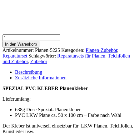
Planenreparatur
Set
In den Warenkorb
-
Artikelnummer:
Planen-5225
Kategorien:
Planen-Zubehör
,
Für
Reparaturset
Schlagwörter:
Reparatursets für Planen, Teichfolien
alle
und Zubehör
,
Zubehör
Anhänger
und
Beschreibung
LKW
Zusätzliche Informationen
Planen
(mit
SPEZIAL PVC KLEBER Planenkleber
Planenkleber)
750ml
Lieferumfang:
Planenkleber
638g Dose Spezial- Planenkleber
Menge
PVC LKW Plane ca. 50 x 100 cm – Farbe nach Wahl
Der Kleber ist universell einsetzbar für LKW Planen, Teichfolien,
Kunstleder usw..