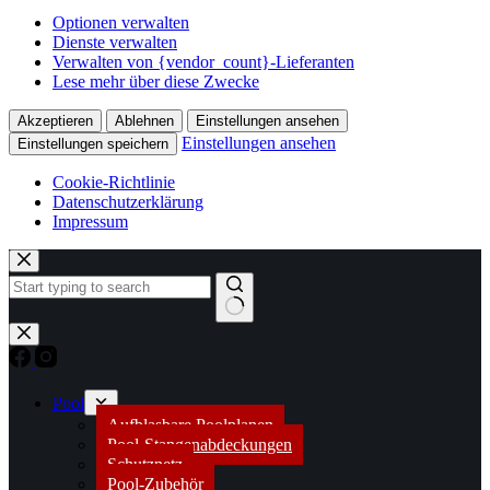
Optionen verwalten
Dienste verwalten
Verwalten von {vendor_count}-Lieferanten
Lese mehr über diese Zwecke
Akzeptieren
Ablehnen
Einstellungen ansehen
Einstellungen ansehen
Einstellungen speichern
Cookie-Richtlinie
Datenschutzerklärung
Impressum
Zum
Inhalt
springen
Keine
Ergebnisse
Pool
Aufblasbare Poolplanen
Pool-Stangenabdeckungen
Schutznetz
Pool-Zubehör