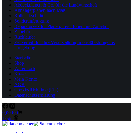
Abdeckplanen & Co. für die Landwirtschaft
Anhängerplanen nach Maß
Rollenabschnitt
Sonderanfertigung
Reparatursets für Planen, Teichfolien und Zubehör
Zubehör
Rückläufer
Zeltverleih für Ihre Veranstaltung in Großbodungen &
Umgebung
Startseite
Shop
Warenkorb
Kasse
Mein Konto
AGB
Cookie-Richtlinie (EU)
Datenschutzerklärung
Warenkorb
0,00
€
0
Login