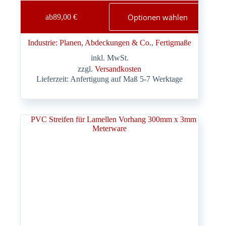
Dieses
Optionen wählen
ab
89,00
€
Produkt
weist
mehrere
Industrie: Planen, Abdeckungen & Co.
, 
Fertigmaße
Varianten
auf.
inkl. MwSt.
Die
zzgl.
Versandkosten
Optionen
Lieferzeit:
Anfertigung auf Maß 5-7 Werktage
können
auf
der
Produktseite
gewählt
werden