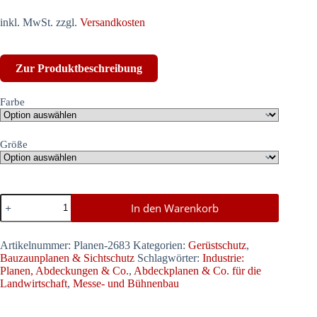
inkl. MwSt.
zzgl.
Versandkosten
Zur Produktbeschreibung
Farbe
Größe
Bauzaunplane/Sichtschutz,
In den Warenkorb
schwer
entflammbar
B1,
Artikelnummer:
Planen-2683
Kategorien:
Gerüstschutz
,
680g/m²
Bauzaunplanen & Sichtschutz
Schlagwörter:
Industrie:
Menge
Planen, Abdeckungen & Co.
,
Abdeckplanen & Co. für die
Landwirtschaft
,
Messe- und Bühnenbau