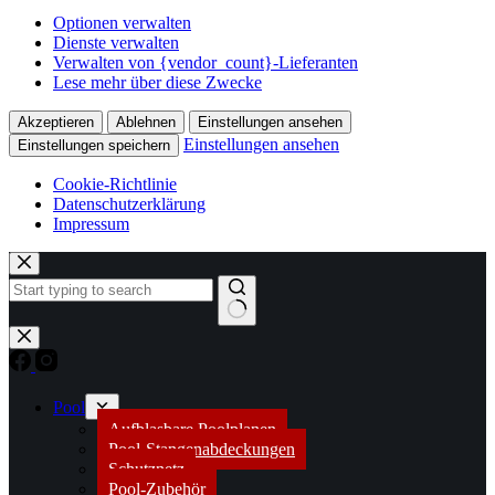
Optionen verwalten
Dienste verwalten
Verwalten von {vendor_count}-Lieferanten
Lese mehr über diese Zwecke
Akzeptieren
Ablehnen
Einstellungen ansehen
Einstellungen ansehen
Einstellungen speichern
Cookie-Richtlinie
Datenschutzerklärung
Impressum
Zum
Inhalt
springen
Keine
Ergebnisse
Pool
Aufblasbare Poolplanen
Pool-Stangenabdeckungen
Schutznetz
Pool-Zubehör