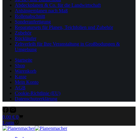
Abdeckplanen & Co. für die Landwirtschaft
Anhängerplanen nach Maß
Rollenabschnitt
Sonderanfertigung
Reparatursets für Planen, Teichfolien und Zubehör
Zubehör
Rückläufer
Zeltverleih für Ihre Veranstaltung in Großbodungen &
Umgebung
Startseite
Shop
Warenkorb
Kasse
Mein Konto
AGB
Cookie-Richtlinie (EU)
Datenschutzerklärung
Warenkorb
0,00
€
0
Login