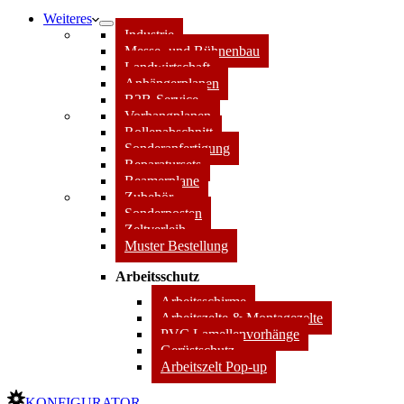
Weiteres
Industrie
Messe- und Bühnenbau
Landwirtschaft
Anhängerplanen
B2B-Service
Vorhangplanen
Rollenabschnitt
Sonderanfertigung
Reparatursets
Beamerplane
Zubehör
Sonderposten
Zeltverleih
Muster Bestellung
Arbeitsschutz
Arbeitsschirme
Arbeitszelte & Montagezelte
PVC Lamellenvorhänge
Gerüstschutz
Arbeitszelt Pop-up
KONFIGURATOR