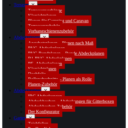
Terrasse
Terrassenvorhänge
Klarsichtplanen
Planen für Camping und Caravan
Terrassenzubehör
Vorhangschienenzubehör
Abdeckplanen
Angebotsplanen – Planen nach Maß
PVC-Abdeckplanen
PVC-Rundplanen – Runde Abdeckplanen
B1-PVC-Abdeckplanen
PE- Abdeckplanen
Klarsichtplanen
Dachfolie
Rollenabschnitte – Planen als Rolle
Planen-Zubehör
Abdeckhauben
IBC Abdeckungen
Abdeckhauben – Abdeckungen für Gitterboxen
Abdeckhauben-Zubehör
Der Konfigurator
Garten
Teichfolien