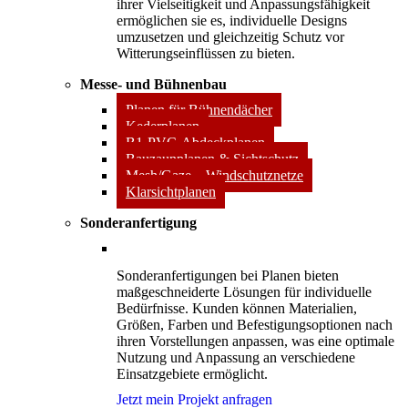
ihrer Vielseitigkeit und Anpassungsfähigkeit
ermöglichen sie es, individuelle Designs
umzusetzen und gleichzeitig Schutz vor
Witterungseinflüssen zu bieten.
Messe- und Bühnenbau
Planen für Bühnendächer
Kederplanen
B1-PVC-Abdeckplanen
Bauzaunplanen & Sichtschutz
Mesh/Gaze – Windschutznetze
Klarsichtplanen
Sonderanfertigung
Sonderanfertigungen bei Planen bieten
maßgeschneiderte Lösungen für individuelle
Bedürfnisse. Kunden können Materialien,
Größen, Farben und Befestigungsoptionen nach
ihren Vorstellungen anpassen, was eine optimale
Nutzung und Anpassung an verschiedene
Einsatzgebiete ermöglicht.
Jetzt mein Projekt anfragen