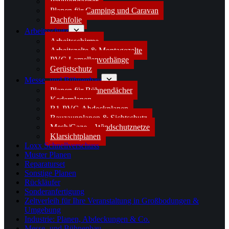
Pavillondächer
Planen für Camping und Caravan
Dachfolie
Arbeitsschutz
Arbeitsschirme
Arbeitszelte & Montagezelte
PVC Lamellenvorhänge
Gerüstschutz
Messe- und Bühnenbau
Planen für Bühnendächer
Kederplanen
B1-PVC-Abdeckplanen
Bauzaunplanen & Sichtschutz
Mesh/Gaze – Windschutznetze
Klarsichtplanen
Loxx Schnellverschuss
Muster Planen
Reparaturset
Sonstige Planen
Rückläufer
Sonderanfertigung
Zeltverleih für Ihre Veranstaltung in Großbodungen &
Umgebung
Industrie: Planen, Abdeckungen & Co.
Messe- und Bühnenbau